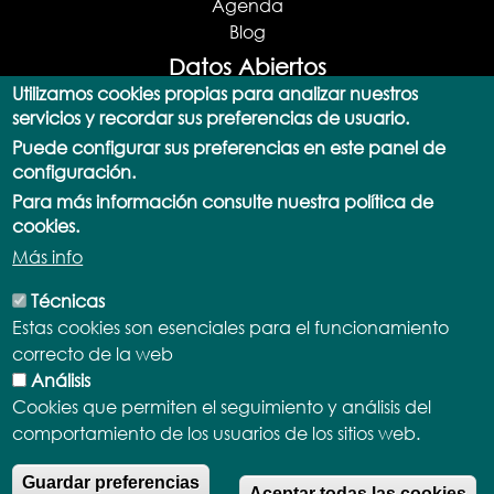
Agenda
Blog
Datos Abiertos
Utilizamos cookies propias para analizar nuestros
Portal de datos abiertos
servicios y recordar sus preferencias de usuario.
Actualizaciones
Puede configurar sus preferencias en este panel de
Catálogo de datos
configuración.
Consulta SPARQL
Para más información consulte nuestra política de
Documentación y Ayuda
cookies.
API
Más info
Aplicaciones
Términos y Licencias
Técnicas
Normativa
Estas cookies son esenciales para el funcionamiento
Demostradores
correcto de la web
Participa
Análisis
Transparencia
Cookies que permiten el seguimiento y análisis del
comportamiento de los usuarios de los sitios web.
Portales de Transparencia
Participación ciudadana
R
Guardar preferencias
Aceptar todas las cookies