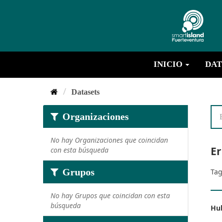
INICIO
DAT
Datasets
Organizaciones
No hay Organizaciones que coincidan
Er
con esta búsqueda
Grupos
Tag
No hay Grupos que coincidan con esta
búsqueda
Hub