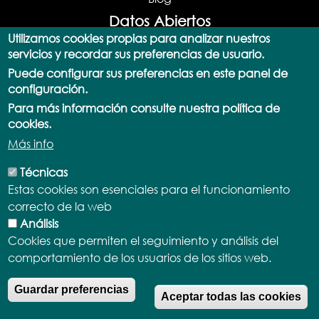
Datos Abiertos
Utilizamos cookies propias para analizar nuestros
Portal de datos abiertos
servicios y recordar sus preferencias de usuario.
Actualizaciones
Puede configurar sus preferencias en este panel de
Catálogo de datos
configuración.
Consulta SPARQL
Para más información consulte nuestra política de
Documentación y Ayuda
cookies.
API
Más info
Aplicaciones
Términos y Licencias
Técnicas
Normativa
Estas cookies son esenciales para el funcionamiento
Demostradores
correcto de la web
Participa
Análisis
Transparencia
Cookies que permiten el seguimiento y análisis del
comportamiento de los usuarios de los sitios web.
Portales de Transparencia
Participación ciudadana
R
Guardar preferencias
Aceptar todas las cookies
Portales de Participación