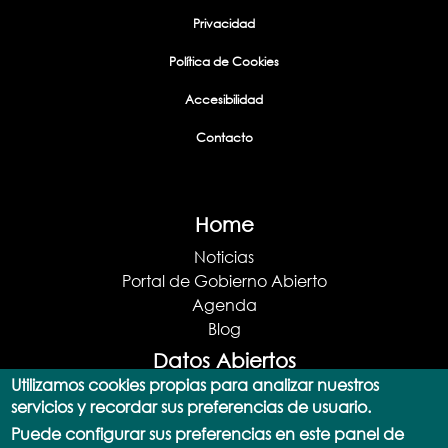
Privacidad
Política de Cookies
Accesibilidad
Contacto
Home
Noticias
Portal de Gobierno Abierto
Agenda
Blog
Datos Abiertos
Utilizamos cookies propias para analizar nuestros
Portal de datos abiertos
servicios y recordar sus preferencias de usuario.
Actualizaciones
Puede configurar sus preferencias en este panel de
Catálogo de datos